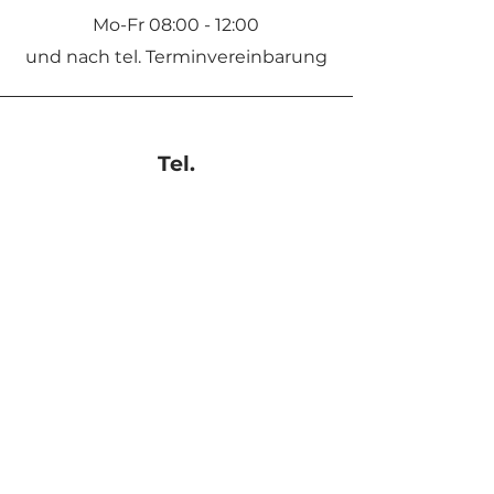
Mo-Fr 08:00 - 12:00
und nach tel. Terminvereinbarung
Tel.
+43 4352 3932
+43 660 18 8
8
0
00
+43 660 65 69 996
Email
office@kostmann.at