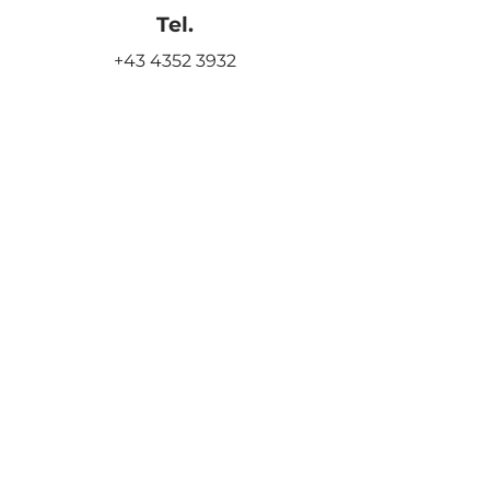
Tel.
+43 4352 3932
+43 660 18 8
8
0
00
+43 660 65 69 996
Email
office@kostmann.at
Connect